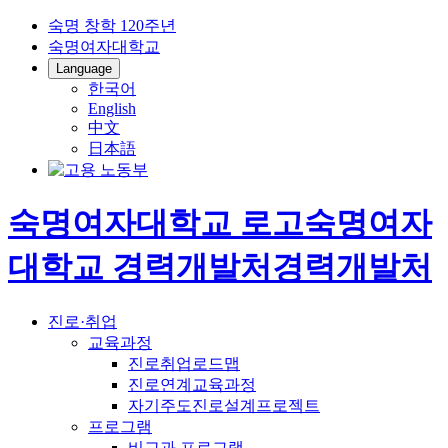
숙명 창학 120주년
숙명여자대학교
Language
한국어
English
中文
日本語
숙명여자대학교 로고
숙명여자
대학교
경력개발처
경력개발처
진로·취업
교육과정
진로취업로드맵
진로연계교육과정
자기주도진로설계프로젝트
프로그램
비교과 프로그램