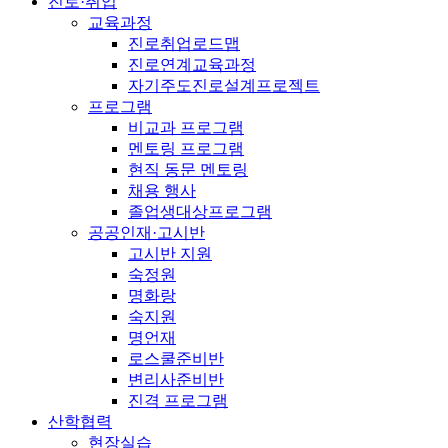
진로·취업
교육과정
진로취업로드맵
진로연계교육과정
자기주도진로설계프로젝트
프로그램
비교과 프로그램
멘토링 프로그램
현직 동문 멘토링
채용 행사
졸업생대상프로그램
공공인재·고시반
고시반 지원
숙정원
명화랑
숙지원
명언재
로스쿨준비반
변리사준비반
진격 프로그램
산학협력
현장실습