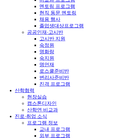
멘토링 프로그램
현직 동문 멘토링
채용 행사
졸업생대상프로그램
공공인재·고시반
고시반 지원
숙정원
명화랑
숙지원
명언재
로스쿨준비반
변리사준비반
진격 프로그램
산학협력
현장실습
캡스톤디자인
산학연 비교과
진로·취업 소식
프로그램 정보
교내 프로그램
외부 프로그램