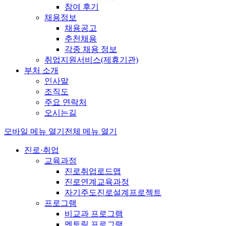
참여 후기
채용정보
채용공고
추천채용
각종 채용 정보
취업지원서비스(제휴기관)
부처 소개
인사말
조직도
주요 연락처
오시는길
모바일 메뉴 열기
전체 메뉴 열기
진로·취업
교육과정
진로취업로드맵
진로연계교육과정
자기주도진로설계프로젝트
프로그램
비교과 프로그램
멘토링 프로그램