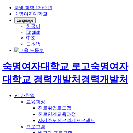
숙명 창학 120주년
숙명여자대학교
Language
한국어
English
中文
日本語
숙명여자대학교 로고
숙명여자
대학교
경력개발처
경력개발처
진로·취업
교육과정
진로취업로드맵
진로연계교육과정
자기주도진로설계프로젝트
프로그램
비교과 프로그램