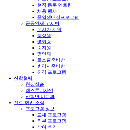
현직 동문 멘토링
채용 행사
졸업생대상프로그램
공공인재·고시반
고시반 지원
숙정원
명화랑
숙지원
명언재
로스쿨준비반
변리사준비반
진격 프로그램
산학협력
현장실습
캡스톤디자인
산학연 비교과
진로·취업 소식
프로그램 정보
교내 프로그램
외부 프로그램
참여 후기