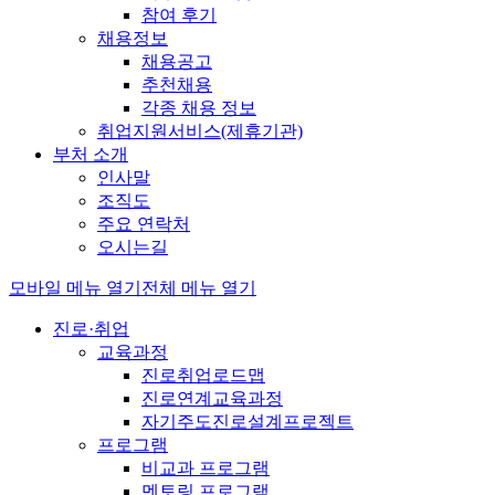
참여 후기
채용정보
채용공고
추천채용
각종 채용 정보
취업지원서비스(제휴기관)
부처 소개
인사말
조직도
주요 연락처
오시는길
모바일 메뉴 열기
전체 메뉴 열기
진로·취업
교육과정
진로취업로드맵
진로연계교육과정
자기주도진로설계프로젝트
프로그램
비교과 프로그램
멘토링 프로그램