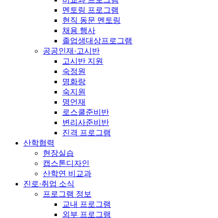
멘토링 프로그램
현직 동문 멘토링
채용 행사
졸업생대상프로그램
공공인재·고시반
고시반 지원
숙정원
명화랑
숙지원
명언재
로스쿨준비반
변리사준비반
진격 프로그램
산학협력
현장실습
캡스톤디자인
산학연 비교과
진로·취업 소식
프로그램 정보
교내 프로그램
외부 프로그램