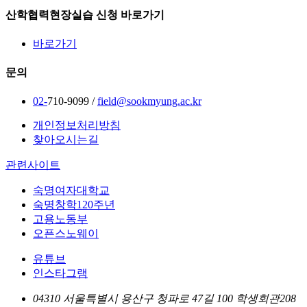
산학협력현장실습 신청 바로가기
바로가기
문의
02-
710-9099 /
field@sookmyung.ac.kr
개인정보처리방침
찾아오시는길
관련사이트
숙명여자대학교
숙명창학120주년
고용노동부
오픈스노웨이
유튜브
인스타그램
04310 서울특별시 용산구 청파로 47길 100 학생회관208