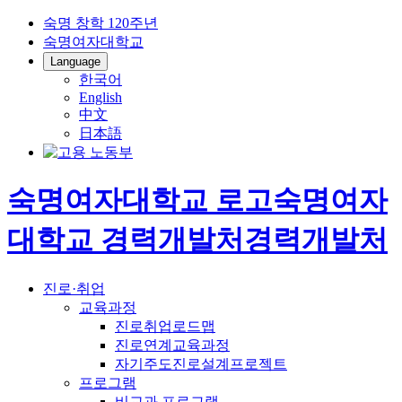
숙명 창학 120주년
숙명여자대학교
Language
한국어
English
中文
日本語
숙명여자대학교 로고
숙명여자
대학교
경력개발처
경력개발처
진로·취업
교육과정
진로취업로드맵
진로연계교육과정
자기주도진로설계프로젝트
프로그램
비교과 프로그램