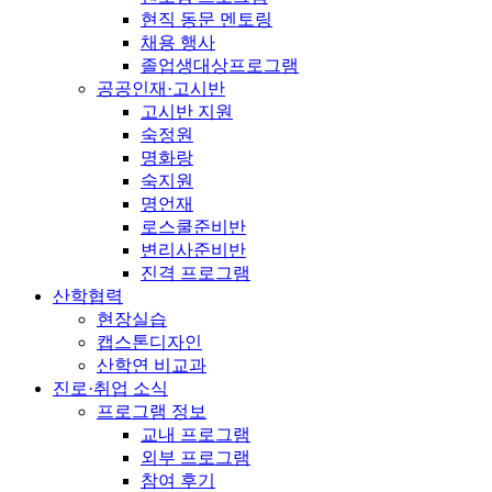
현직 동문 멘토링
채용 행사
졸업생대상프로그램
공공인재·고시반
고시반 지원
숙정원
명화랑
숙지원
명언재
로스쿨준비반
변리사준비반
진격 프로그램
산학협력
현장실습
캡스톤디자인
산학연 비교과
진로·취업 소식
프로그램 정보
교내 프로그램
외부 프로그램
참여 후기