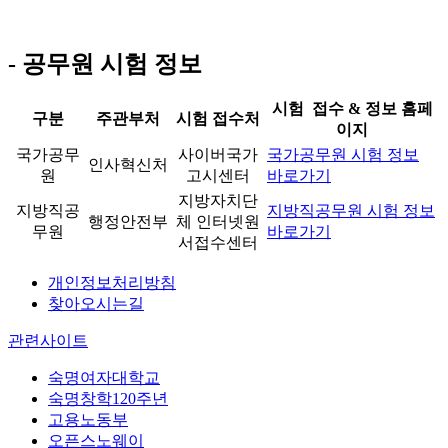
- 공무원 시험 정보
시험 접수 & 정보 홈페
구분
주관부처
시험 접수처
이지
국가공무
사이버국가
국가공무원 시험 정보
인사혁신처
원
고시센터
바로가기
지방자치단
지방직공
지방직공무원 시험 정보
행정안전부
체 인터넷원
무원
바로가기
서접수센터
개인정보처리방침
찾아오시는길
관련사이트
숙명여자대학교
숙명창학120주년
고용노동부
오픈스노웨이