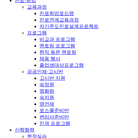
진로·취업
교육과정
진로취업로드맵
진로연계교육과정
자기주도진로설계프로젝트
프로그램
비교과 프로그램
멘토링 프로그램
현직 동문 멘토링
채용 행사
졸업생대상프로그램
공공인재·고시반
고시반 지원
숙정원
명화랑
숙지원
명언재
로스쿨준비반
변리사준비반
진격 프로그램
산학협력
현장실습