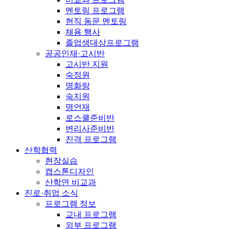
멘토링 프로그램
현직 동문 멘토링
채용 행사
졸업생대상프로그램
공공인재·고시반
고시반 지원
숙정원
명화랑
숙지원
명언재
로스쿨준비반
변리사준비반
진격 프로그램
산학협력
현장실습
캡스톤디자인
산학연 비교과
진로·취업 소식
프로그램 정보
교내 프로그램
외부 프로그램