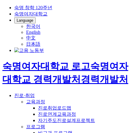
숙명 창학 120주년
숙명여자대학교
Language
한국어
English
中文
日本語
숙명여자대학교 로고
숙명여자
대학교
경력개발처
경력개발처
진로·취업
교육과정
진로취업로드맵
진로연계교육과정
자기주도진로설계프로젝트
프로그램
비교과 프로그램