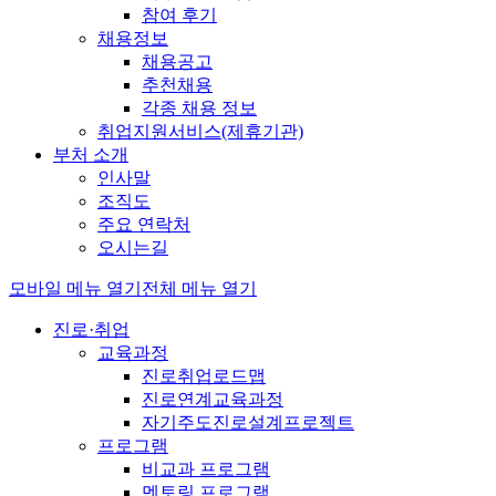
참여 후기
채용정보
채용공고
추천채용
각종 채용 정보
취업지원서비스(제휴기관)
부처 소개
인사말
조직도
주요 연락처
오시는길
모바일 메뉴 열기
전체 메뉴 열기
진로·취업
교육과정
진로취업로드맵
진로연계교육과정
자기주도진로설계프로젝트
프로그램
비교과 프로그램
멘토링 프로그램