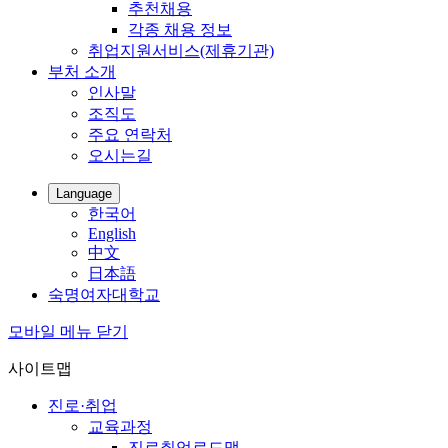
추천채용
각종 채용 정보
취업지원서비스(제휴기관)
부처 소개
인사말
조직도
주요 연락처
오시는길
Language
한국어
English
中文
日本語
숙명여자대학교
모바일 메뉴 닫기
사이트맵
진로·취업
교육과정
진로취업로드맵