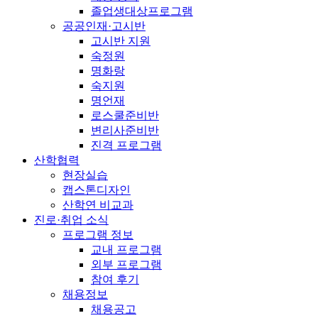
졸업생대상프로그램
공공인재·고시반
고시반 지원
숙정원
명화랑
숙지원
명언재
로스쿨준비반
변리사준비반
진격 프로그램
산학협력
현장실습
캡스톤디자인
산학연 비교과
진로·취업 소식
프로그램 정보
교내 프로그램
외부 프로그램
참여 후기
채용정보
채용공고