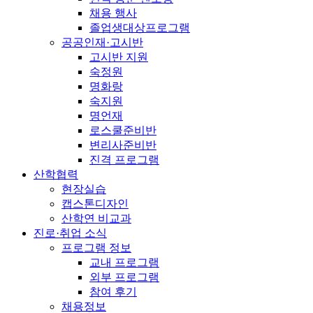
채용 행사
졸업생대상프로그램
공공인재·고시반
고시반 지원
숙정원
명화랑
숙지원
명언재
로스쿨준비반
변리사준비반
진격 프로그램
산학협력
현장실습
캡스톤디자인
산학연 비교과
진로·취업 소식
프로그램 정보
교내 프로그램
외부 프로그램
참여 후기
채용정보