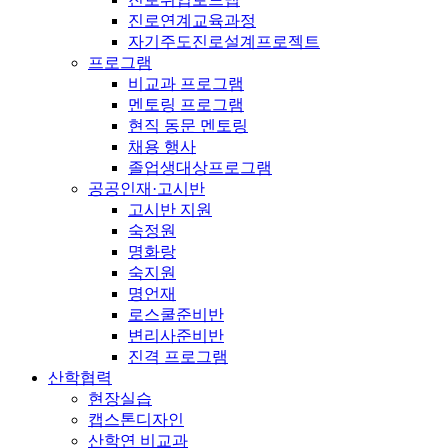
진로연계교육과정
자기주도진로설계프로젝트
프로그램
비교과 프로그램
멘토링 프로그램
현직 동문 멘토링
채용 행사
졸업생대상프로그램
공공인재·고시반
고시반 지원
숙정원
명화랑
숙지원
명언재
로스쿨준비반
변리사준비반
진격 프로그램
산학협력
현장실습
캡스톤디자인
산학연 비교과