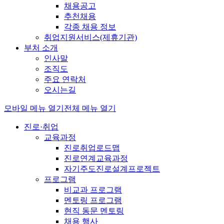
채용공고
추천채용
각종 채용 정보
취업지원서비스(제휴기관)
부처 소개
인사말
조직도
주요 연락처
오시는길
모바일 메뉴 열기
전체 메뉴 열기
진로·취업
교육과정
진로취업로드맵
진로연계교육과정
자기주도진로설계프로젝트
프로그램
비교과 프로그램
멘토링 프로그램
현직 동문 멘토링
채용 행사