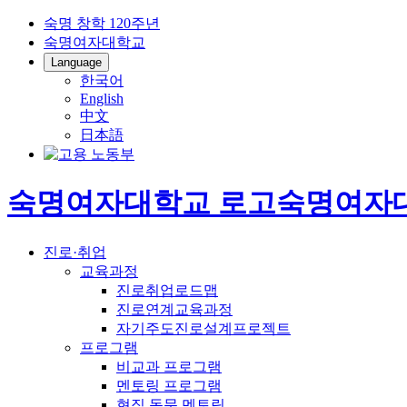
숙명 창학 120주년
숙명여자대학교
Language
한국어
English
中文
日本語
숙명여자대학교 로고
숙명여자
진로·취업
교육과정
진로취업로드맵
진로연계교육과정
자기주도진로설계프로젝트
프로그램
비교과 프로그램
멘토링 프로그램
현직 동문 멘토링