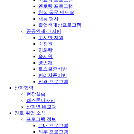
멘토링 프로그램
현직 동문 멘토링
채용 행사
졸업생대상프로그램
공공인재·고시반
고시반 지원
숙정원
명화랑
숙지원
명언재
로스쿨준비반
변리사준비반
진격 프로그램
산학협력
현장실습
캡스톤디자인
산학연 비교과
진로·취업 소식
프로그램 정보
교내 프로그램
외부 프로그램