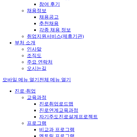
참여 후기
채용정보
채용공고
추천채용
각종 채용 정보
취업지원서비스(제휴기관)
부처 소개
인사말
조직도
주요 연락처
오시는길
모바일 메뉴 열기
전체 메뉴 열기
진로·취업
교육과정
진로취업로드맵
진로연계교육과정
자기주도진로설계프로젝트
프로그램
비교과 프로그램
멘토링 프로그램