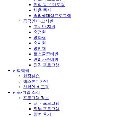
현직 동문 멘토링
채용 행사
졸업생대상프로그램
공공인재·고시반
고시반 지원
숙정원
명화랑
숙지원
명언재
로스쿨준비반
변리사준비반
진격 프로그램
산학협력
현장실습
캡스톤디자인
산학연 비교과
진로·취업 소식
프로그램 정보
교내 프로그램
외부 프로그램
참여 후기