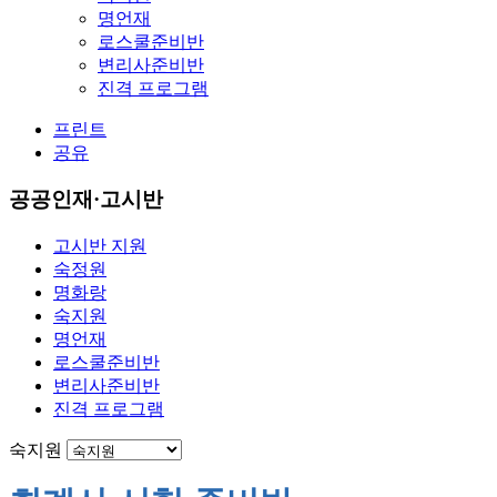
명언재
로스쿨준비반
변리사준비반
진격 프로그램
프린트
공유
공공인재·고시반
고시반 지원
숙정원
명화랑
숙지원
명언재
로스쿨준비반
변리사준비반
진격 프로그램
숙지원