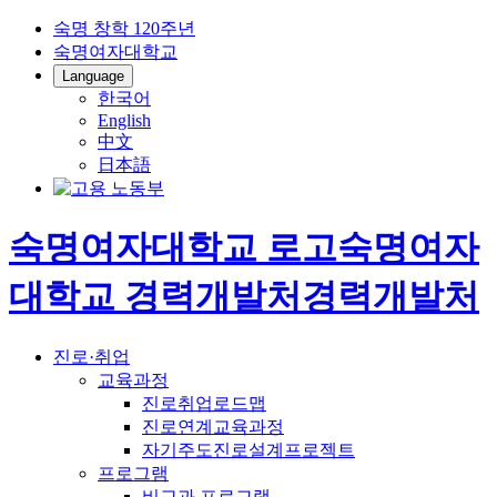
숙명 창학 120주년
숙명여자대학교
Language
한국어
English
中文
日本語
숙명여자대학교 로고
숙명여자
대학교
경력개발처
경력개발처
진로·취업
교육과정
진로취업로드맵
진로연계교육과정
자기주도진로설계프로젝트
프로그램
비교과 프로그램