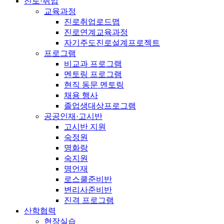
진로·취업
교육과정
진로취업로드맵
진로연계교육과정
자기주도진로설계프로젝트
프로그램
비교과 프로그램
멘토링 프로그램
현직 동문 멘토링
채용 행사
졸업생대상프로그램
공공인재·고시반
고시반 지원
숙정원
명화랑
숙지원
명언재
로스쿨준비반
변리사준비반
진격 프로그램
산학협력
현장실습