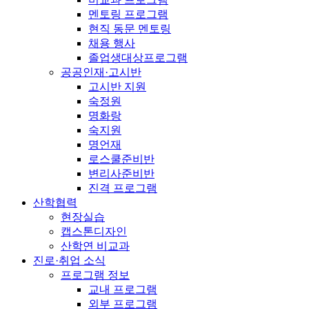
멘토링 프로그램
현직 동문 멘토링
채용 행사
졸업생대상프로그램
공공인재·고시반
고시반 지원
숙정원
명화랑
숙지원
명언재
로스쿨준비반
변리사준비반
진격 프로그램
산학협력
현장실습
캡스톤디자인
산학연 비교과
진로·취업 소식
프로그램 정보
교내 프로그램
외부 프로그램