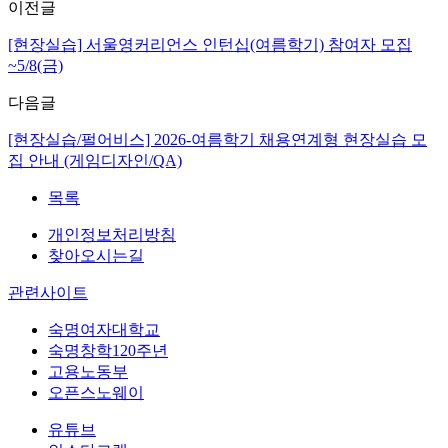
이전글
[현장실습] 서울영커리언스 인턴십(여름학기) 참여자 모집
~5/8(금)
다음글
[현장실습/펄어비스] 2026-여름학기 채용연계형 현장실습 모
집 안내 (게임디자인/QA)
목록
개인정보처리방침
찾아오시는길
관련사이트
숙명여자대학교
숙명창학120주년
고용노동부
오픈스노웨이
유튜브