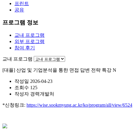
프린트
공유
프로그램 정보
교내 프로그램
외부 프로그램
참여 후기
교내 프로그램
[대플] 산업 및 기업분석을 통한 면접 답변 전략 특강
N
작성일
2026-04-23
조회수
125
작성자
경력개발처
*신청링크:
https://wise.sookmyung.ac.kr/ko/program/all/view/6524