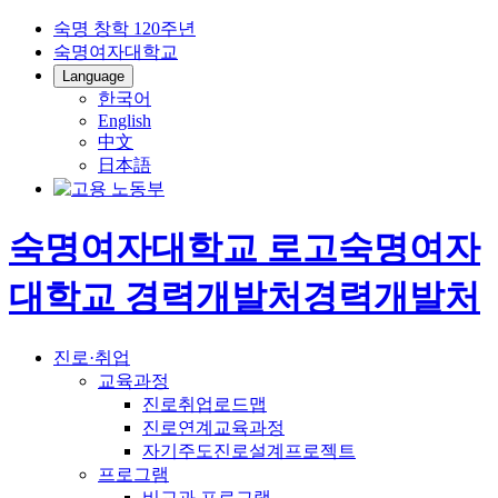
숙명 창학 120주년
숙명여자대학교
Language
한국어
English
中文
日本語
숙명여자대학교 로고
숙명여자
대학교
경력개발처
경력개발처
진로·취업
교육과정
진로취업로드맵
진로연계교육과정
자기주도진로설계프로젝트
프로그램
비교과 프로그램