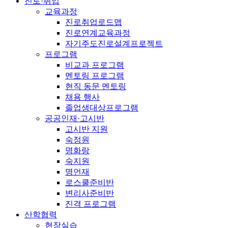
진로·취업
교육과정
진로취업로드맵
진로연계교육과정
자기주도진로설계프로젝트
프로그램
비교과 프로그램
멘토링 프로그램
현직 동문 멘토링
채용 행사
졸업생대상프로그램
공공인재·고시반
고시반 지원
숙정원
명화랑
숙지원
명언재
로스쿨준비반
변리사준비반
진격 프로그램
산학협력
현장실습