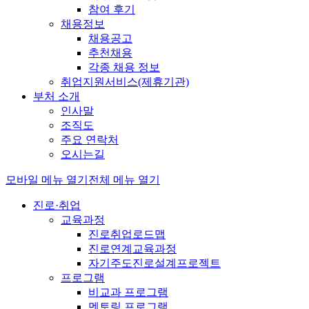
참여 후기
채용정보
채용공고
추천채용
각종 채용 정보
취업지원서비스(제휴기관)
부처 소개
인사말
조직도
주요 연락처
오시는길
모바일 메뉴 열기
전체 메뉴 열기
진로·취업
교육과정
진로취업로드맵
진로연계교육과정
자기주도진로설계프로젝트
프로그램
비교과 프로그램
멘토링 프로그램