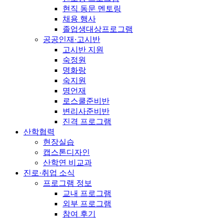
현직 동문 멘토링
채용 행사
졸업생대상프로그램
공공인재·고시반
고시반 지원
숙정원
명화랑
숙지원
명언재
로스쿨준비반
변리사준비반
진격 프로그램
산학협력
현장실습
캡스톤디자인
산학연 비교과
진로·취업 소식
프로그램 정보
교내 프로그램
외부 프로그램
참여 후기